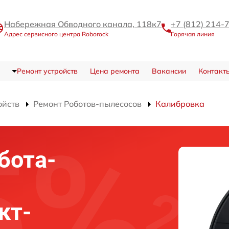
Набережная Обводного канала, 118к7
+7 (812) 214-
Адрес сервисного центра Roborock
Горячая линия
Ремонт устройств
Цена ремонта
Вакансии
Контакт
ойств
Ремонт Роботов-пылесосов
Калибровка
бота-
кт-