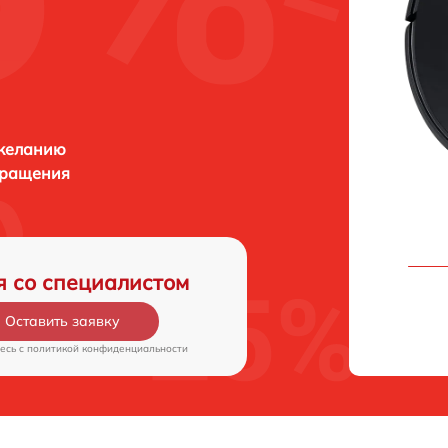
 желанию
бращения
я со специалистом
Оставить заявку
есь c
политикой конфиденциальности