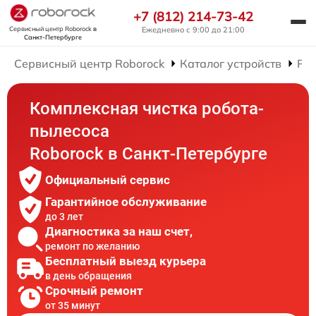
+7 (812) 214-73-42
Сервисный центр Roborock
в
Ежедневно с 9:00 до 21:00
Санкт-Петербурге
Сервисный центр Roborock
Каталог устройств
Рем
Комплексная чистка робота-
пылесоса
Roborock в Санкт-Петербурге
Официальный сервис
Гарантийное обслуживание
до 3 лет
Диагностика за наш счет,
ремонт по желанию
Бесплатный выезд курьера
в день обращения
Срочный ремонт
от 35 минут