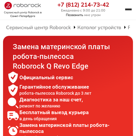
+7 (812) 214-73-42
Ежедневно с 9:00 до 21:00
Сервисный центр Roborock
в
Позвонить
мне утром
Санкт-Петербурге
Сервисный центр Roborock
Каталог устройств
Рем
Замена материнской платы
робота-пылесоса
Roborock Q Revo Edge
Официальный сервис
Гарантийное обслуживание
робота-пылесоса Roborock до 3 лет
Диагностика за наш счет,
ремонт по желанию
Бесплатный выезд курьера
в день обращения
Замена материнской платы робота-
пылесоса