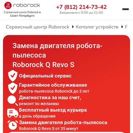
+7 (812) 214-73-42
Сервисный центр Roborock
в
Ежедневно с 9:00 до 21:00
Санкт-Петербурге
Сервисный центр Roborock
Каталог устройств
Рем
Замена двигателя робота-
пылесоса
Roborock Q Revo S
Официальный сервис
Гарантийное обслуживание
робота-пылесоса Roborock до 3 лет
Диагностика за наш счет,
ремонт по желанию
Бесплатный выезд курьера
в день обращения
Замена двигателя робота-пылесоса
Roborock Q Revo S от 35 минут