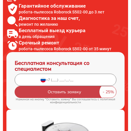
Гарантийное обслуживание
робота-пылесоса Roborock S502-00 до 3 лет
Диагностика за наш счет,
ремонт по желанию
Бесплатный выезд курьера
в день обращения
Срочный ремонт
робота-пылесоса Roborock S502-00 от 35 минут
Бесплатная консультация со
специалистом
Оставить заявку
Нажимая на кнопку "Оставить заявку" Вы соглашаетесь c
политикой
конфиденциальности