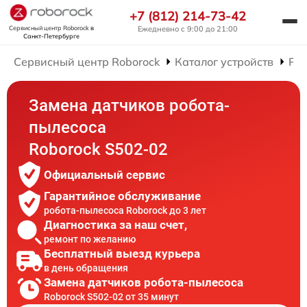
+7 (812) 214-73-42
Сервисный центр Roborock
в
Ежедневно с 9:00 до 21:00
Санкт-Петербурге
Сервисный центр Roborock
Каталог устройств
Рем
Замена датчиков робота-
пылесоса
Roborock S502-02
Официальный сервис
Гарантийное обслуживание
робота-пылесоса Roborock до 3 лет
Диагностика за наш счет,
ремонт по желанию
Бесплатный выезд курьера
в день обращения
Замена датчиков робота-пылесоса
Roborock S502-02 от 35 минут