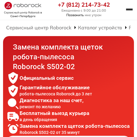
+7 (812) 214-73-42
Ежедневно с 9:00 до 21:00
Сервисный центр Roborock
в
Позвонить
мне утром
Санкт-Петербурге
Сервисный центр Roborock
Каталог устройств
Рем
Замена комплекта щеток
робота-пылесоса
Roborock S502-02
Официальный сервис
Гарантийное обслуживание
робота-пылесоса Roborock до 3 лет
Диагностика за наш счет,
ремонт по желанию
Бесплатный выезд курьера
в день обращения
Замена комплекта щеток робота-пылесоса
Roborock S502-02 от 35 минут