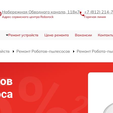
Набережная Обводного канала, 118к7
+7 (812) 214-
Адрес сервисного центра Roborock
Горячая линия
Ремонт устройств
Цена ремонта
Вакансии
Контакт
ойств
Ремонт Роботов-пылесосов
Ремонт Робота-пы
ков
оса