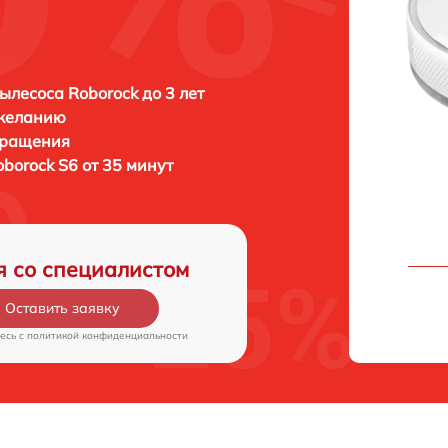
ылесоса Roborock до 3 лет
 желанию
бращения
oborock S6 от 35 минут
я со специалистом
Оставить заявку
есь c
политикой конфиденциальности