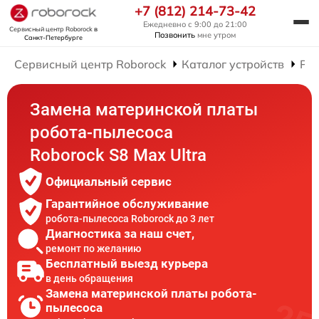
+7 (812) 214-73-42
Ежедневно с 9:00 до 21:00
Сервисный центр Roborock
в
Позвонить
мне утром
Санкт-Петербурге
Сервисный центр Roborock
Каталог устройств
Рем
Замена материнской платы
робота-пылесоса
Roborock S8 Max Ultra
Официальный сервис
Гарантийное обслуживание
робота-пылесоса Roborock до 3 лет
Диагностика за наш счет,
ремонт по желанию
Бесплатный выезд курьера
в день обращения
Замена материнской платы робота-
пылесоса