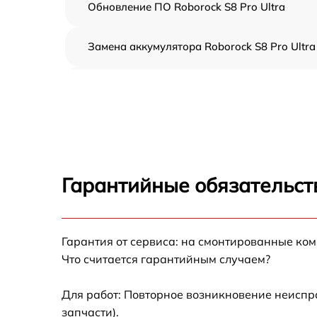
Обновление ПО Roborock S8 Pro Ultra
Замена аккумулятора Roborock S8 Pro Ultra
Ремонт цепи питания Roborock S8 Pro Ultra
Прошивка Roborock S8 Pro Ultra
Замена материнской платы Roborock S8 Pr
Ultra
Гарантийные обязательст
Профилактическая чистка Roborock S8 Pro
Ultra
Ремонт материнской платы Roborock S8 Pro
Гарантия от сервиса: на смонтированные ко
Ultra
Что считается гарантийным случаем?
Комплексная чистка Roborock S8 Pro Ultra
Для работ: Повторное возникновение неиспр
запчасти).