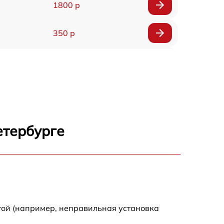
1800 р
350 р
600 р
1800 р
500 р
етербурге
650 р
900 р
1600 р
той (например, неправильная установка