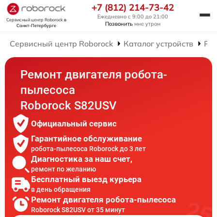
+7 (812) 214-73-42
Ежедневно с 9:00 до 21:00
Сервисный центр Roborock
в
Позвонить
мне утром
Санкт-Петербурге
Сервисный центр Roborock
Каталог устройств
Рем
Ремонт двигателя робота-
пылесоса
Roborock S82USV
Официальный сервис
Гарантийное обслуживание
робота-пылесоса Roborock до 3 лет
Диагностика за наш счет,
ремонт по желанию
Бесплатный выезд курьера
в день обращения
Ремонт двигателя робота-пылесоса
Roborock S82USV от 35 минут