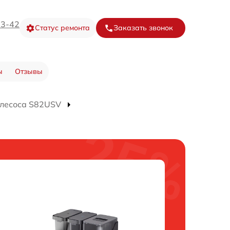
73-42
Статус ремонта
Заказать звонок
ы
Отзывы
ылесоса S82USV