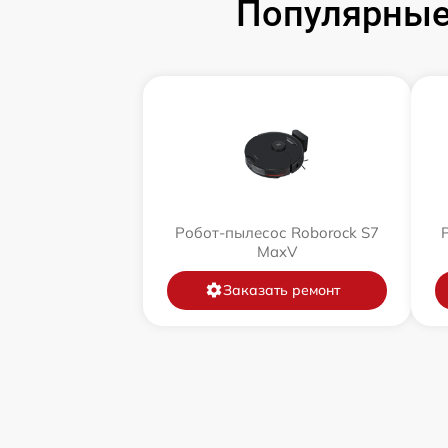
Популярные
Робот-пылесос Roborock S7
MaxV
Заказать ремонт