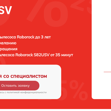
SV
ылесоса Roborock до 3 лет
 желанию
бращения
ылесоса
Roborock S82USV от 35 минут
я со специалистом
Оставить заявку
есь c
политикой конфиденциальности