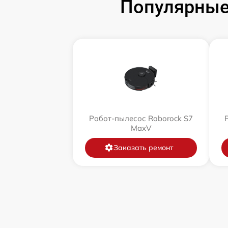
Популярные
Робот-пылесос Roborock S7
MaxV
Заказать ремонт