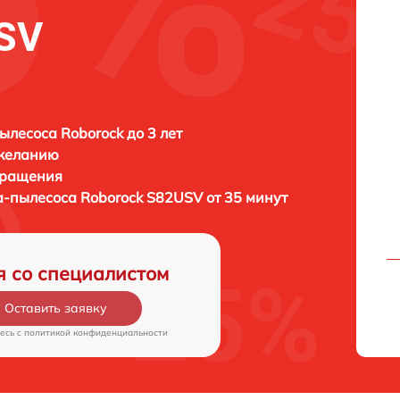
SV
ылесоса Roborock до 3 лет
 желанию
бращения
а-пылесоса
Roborock S82USV от 35 минут
я со специалистом
Оставить заявку
есь c
политикой конфиденциальности