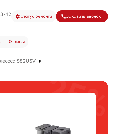
73-42
Статус ремонта
Заказать звонок
ы
Отзывы
ылесоса S82USV