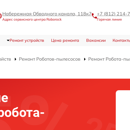
Набережная Обводного канала, 118к7
+7 (812) 214-
Адрес сервисного центра Roborock
Горячая линия
Ремонт устройств
Цена ремонта
Вакансии
Контакт
ойств
Ремонт Роботов-пылесосов
Ремонт Робота-п
ие
робота-