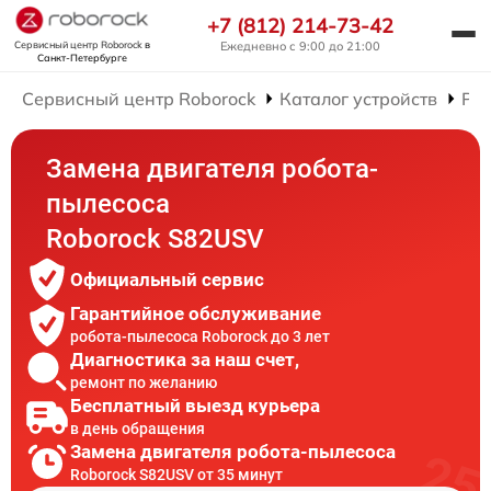
+7 (812) 214-73-42
Сервисный центр Roborock
в
Ежедневно с 9:00 до 21:00
Санкт-Петербурге
Сервисный центр Roborock
Каталог устройств
Рем
Замена двигателя робота-
пылесоса
Roborock S82USV
Официальный сервис
Гарантийное обслуживание
робота-пылесоса Roborock до 3 лет
Диагностика за наш счет,
ремонт по желанию
Бесплатный выезд курьера
в день обращения
Замена двигателя робота-пылесоса
Roborock S82USV от 35 минут