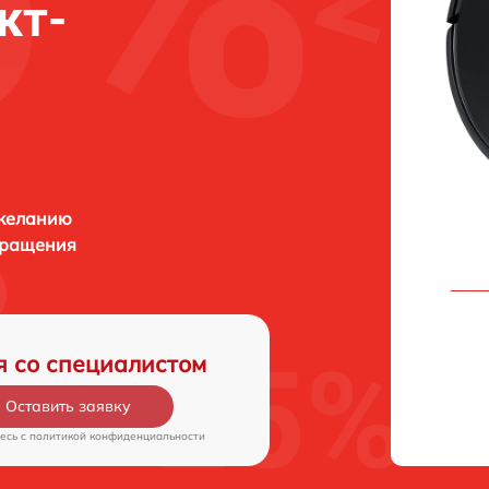
кт-
 желанию
бращения
я со специалистом
Оставить заявку
есь c
политикой конфиденциальности